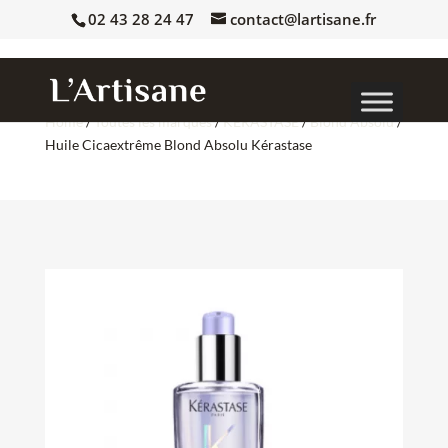
02 43 28 24 47
contact@lartisane.fr
Home
/
Toutes les marques
/
KERASTASE
/
Blond Absolu
/
Huile Cicaextrême Blond Absolu Kérastase