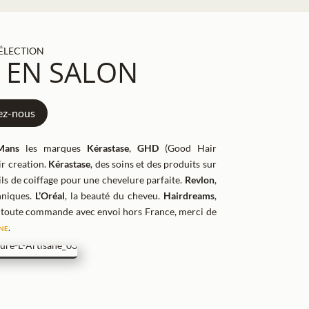
ÉLECTION
 EN SALON
ez-nous
Mans
les marques
Kérastase
,
GHD
(Good Hair
air creation.
Kérastase
, des soins et des produits sur
tils de coiffage pour une chevelure parfaite.
Revlon
,
hniques.
L’Oréal
, la beauté du cheveu.
Hairdreams
,
 toute commande avec envoi hors France, merci de
ne
.