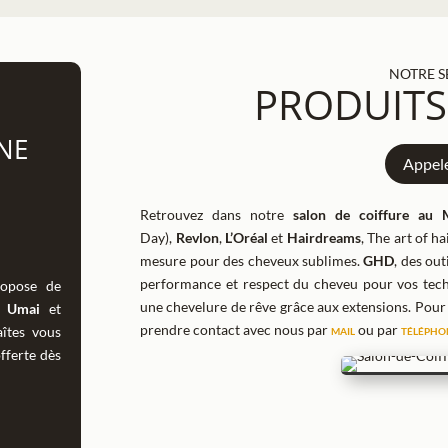
NOTRE S
PRODUITS
NE
Appel
Retrouvez dans notre
salon de coiffure au 
Day),
Revlon
,
L’Oréal
et
Hairdreams
, The art of h
mesure pour des cheveux sublimes.
GHD
, des ou
performance et respect du cheveu pour vos tec
opose de
une chevelure de rêve grâce aux extensions.
Pour
,
Umai
et
prendre contact avec nous par
mail
ou par
télépho
îtes vous
offerte dès