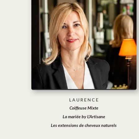
L A U R E N C E
Coiffeuse Mixte
La mariée by L'Artisane
Les extensions de cheveux naturels