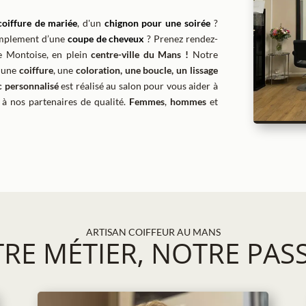
coiffure de mariée
, d'un
chignon pour une soirée
?
implement d’une
coupe de cheveux
? Prenez rendez-
ue Montoise, en plein
centre-ville du Mans !
Notre
r une
coiffure
, une
coloration, une boucle, un lissage
c personnalisé
est réalisé au salon pour vous aider à
 à nos partenaires de qualité.
Femmes
,
hommes
et
ARTISAN COIFFEUR AU MANS
RE M
É
TIER, NOTRE PAS