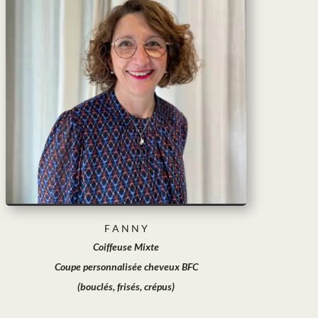
F A N N Y
Coiffeuse Mixte
Coupe personnalisée cheveux BFC
(bouclés, frisés, crépus)