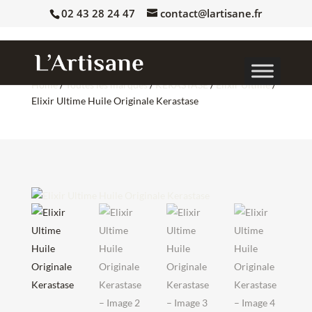
02 43 28 24 47
contact@lartisane.fr
Home
/
Toutes les marques
/
KERASTASE
/
Elixir Ultime
/
Elixir Ultime Huile Originale Kerastase