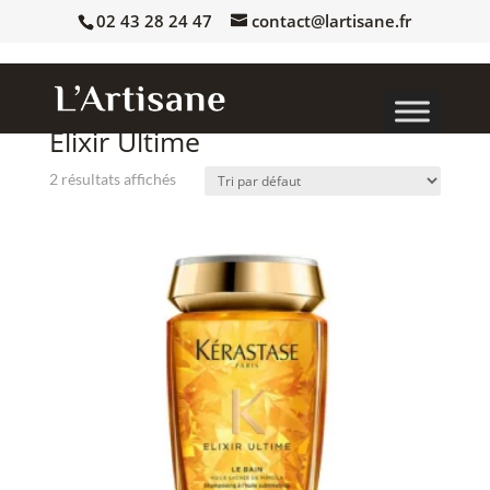
02 43 28 24 47
contact@lartisane.fr
Accueil
/
Toutes les marques
/
KERASTASE
/ Elixir Ultime
Elixir Ultime
2 résultats affichés