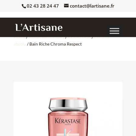
02 43 28 24 47
contact@lartisane.fr
Home
/
Toutes les marques
/
KERASTASE
/
Chroma
absolu
/ Bain Riche Chroma Respect