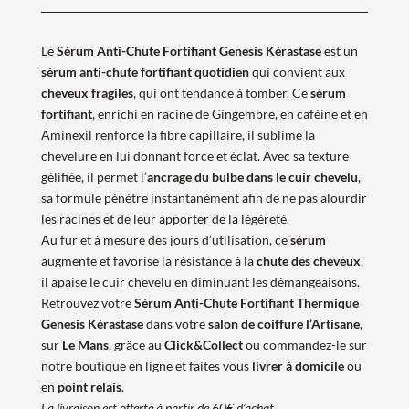
Le
Sérum Anti-Chute Fortifiant Genesis Kérastase
est un
sérum anti-chute fortifiant quotidien
qui convient aux
cheveux fragiles
, qui ont tendance à tomber. Ce
sérum
fortifiant
, enrichi en racine de Gingembre, en caféine et en
Aminexil renforce la fibre capillaire, il sublime la
chevelure en lui donnant force et éclat. Avec sa texture
gélifiée, il permet l’
ancrage du bulbe dans le cuir chevelu
,
sa formule pénètre instantanément afin de ne pas alourdir
les racines et de leur apporter de la légèreté.
Au fur et à mesure des jours d’utilisation, ce
sérum
augmente et favorise la résistance à la
chute des cheveux
,
il apaise le cuir chevelu en diminuant les démangeaisons.
Retrouvez votre
Sérum Anti-Chute Fortifiant Thermique
Genesis Kérastase
dans votre
salon de coiffure l’Artisane
,
sur
Le Mans
, grâce au
Click&Collect
ou commandez-le sur
notre boutique en ligne et faites vous
livrer à domicile
ou
en
point relais
.
La livraison est offerte à partir de 60€ d’achat.