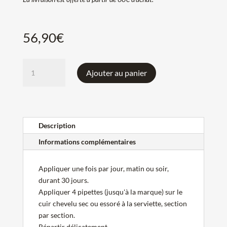
56,90
€
quantité
Ajouter au panier
de
Sérum
Anti-
Chute
Fortifiant
Description
Genesis
Informations complémentaires
Kérastase
Appliquer une fois par jour, matin ou soir,
durant 30 jours.
Appliquer 4 pipettes (jusqu'à la marque) sur le
cuir chevelu sec ou essoré à la serviette, section
par section.
Répartir délicatement.