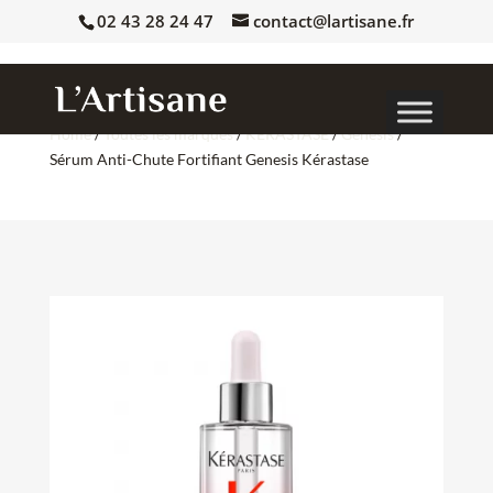
02 43 28 24 47
contact@lartisane.fr
Home
/
Toutes les marques
/
KERASTASE
/
Genesis
/
Sérum Anti-Chute Fortifiant Genesis Kérastase