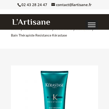
02 43 28 24 47
contact@lartisane.fr
Home
/
Toutes les marques
/
KERASTASE
/
Thérapiste
/
Bain Thérapiste Resistance Kérastase