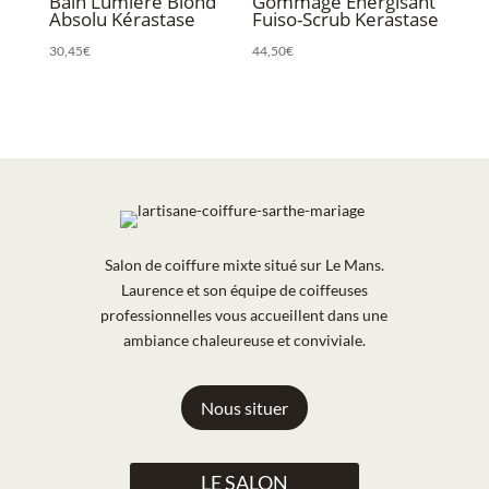
Bain Lumière Blond
Gommage Énergisant
Absolu Kérastase
Fuiso-Scrub Kerastase
30,45
€
44,50
€
Salon de coiffure mixte situé sur Le Mans.
Laurence et son équipe de coiffeuses
professionnelles vous accueillent dans une
ambiance chaleureuse et conviviale.
Nous situer
LE SALON