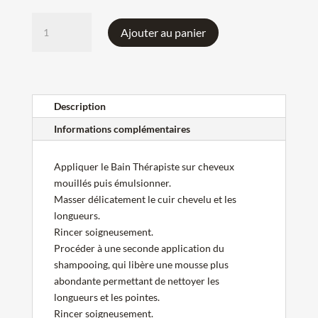
quantité
A
Ajouter au panier
de
l
Bain
t
Thérapiste
e
Resistance
r
Kérastase
n
Description
a
Informations complémentaires
t
i
Appliquer le Bain Thérapiste sur cheveux
v
mouillés puis émulsionner.
e
Masser délicatement le cuir chevelu et les
:
longueurs.
Rincer soigneusement.
Procéder à une seconde application du
shampooing, qui libère une mousse plus
abondante permettant de nettoyer les
longueurs et les pointes.
Rincer soigneusement.