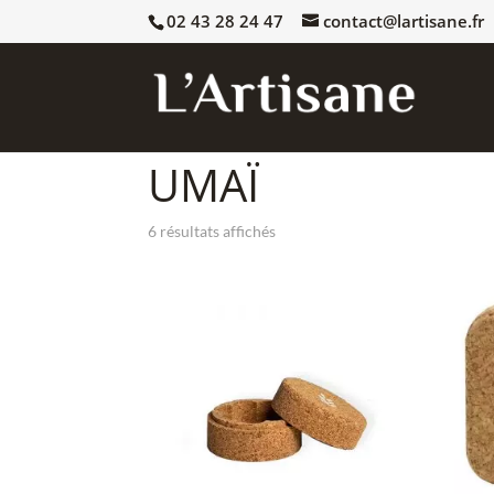
02 43 28 24 47
contact@lartisane.fr
Accueil
/
Toutes les marques
/ UMAÏ
UMAÏ
6 résultats affichés