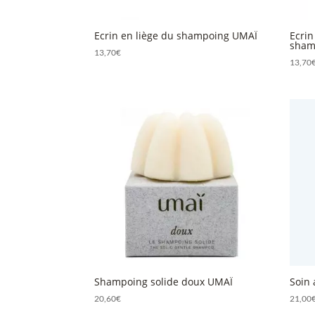
Ecrin en liège du shampoing UMAÏ
Ecrin
sham
13,70
€
13,70
Shampoing solide doux UMAÏ
Soin
20,60
€
21,00