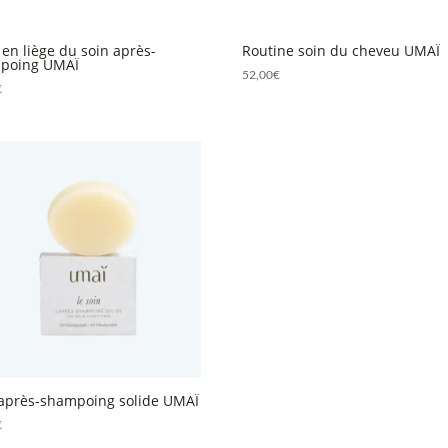
 en liège du soin après-
Routine soin du cheveu UMAÏ
poing UMAÏ
52,00
€
€
 après-shampoing solide UMAÏ
€