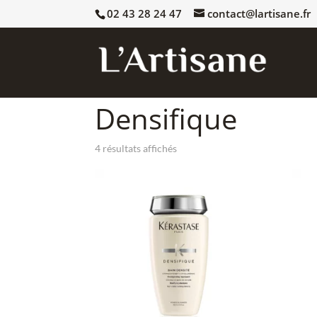
02 43 28 24 47
contact@lartisane.fr
Accueil
/
Toutes les marques
/
KERASTASE
/ Densi
Densifique
4 résultats affichés